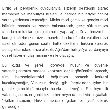
Birlik ve beraberlik duygularıyla sizlerin desteğini alarak
merhamet ve mesuliyet hisleri ile nerede bir ihtiyaç sahibi
varsa yardımına koşacağız. Ailelerimizi, çocuk ve gençlerimizi
kültürle, sanatla ve sporla buluşturacak, genç nüfusumuza
istihdam imkânları için çalışmalar yapacağız. Devletimizin her
kuruşu milletimizin bize emaneti olup bu uğurda, vakitlerimizi
israf etmeden günün saatin hatta dakikanın hakkını vererek
sonuç alıcı işlere imza atacak, Ağrı’dan Türkiye’ye ve dünyaya
güzel haberler ulaşmasına vesile olacağız.
Bu kutlu ve şerefli görevde, huzur ve güvenle
vatandaşlarımıza sadece kapımızı değil gönlümüzü açacak,
tüm hemşehrilerimizi bağrımıza basarak herkesi
kucaklayacağız, Yunus’un dediği gibi “hepisinden iyice bir
gönüle girmektir” şiarıyla hareket edeceğiz. Siz kıymetli
vatandaşlarımızın gönül rızası her şeyin üstündedir. İnşaallah,
“Halkın rızasını, Hakk’ın rızasına giden bir yol” olarak
göreceğiz.