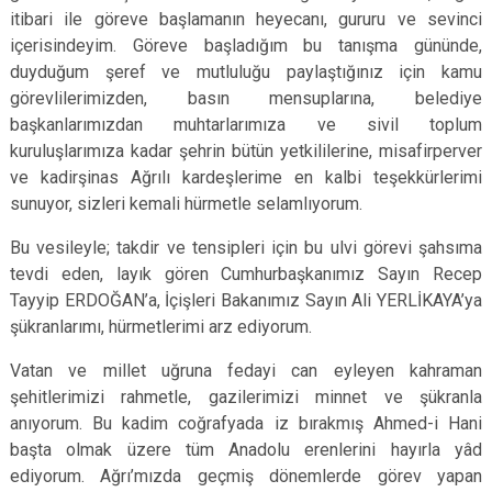
itibari ile göreve başlamanın heyecanı, gururu ve sevinci
içerisindeyim. Göreve başladığım bu tanışma gününde,
duyduğum şeref ve mutluluğu paylaştığınız için kamu
görevlilerimizden, basın mensuplarına, belediye
başkanlarımızdan muhtarlarımıza ve sivil toplum
kuruluşlarımıza kadar şehrin bütün yetkililerine, misafirperver
ve kadirşinas Ağrılı kardeşlerime en kalbi teşekkürlerimi
sunuyor, sizleri kemali hürmetle selamlıyorum.
Bu vesileyle; takdir ve tensipleri için bu ulvi görevi şahsıma
tevdi eden, layık gören Cumhurbaşkanımız Sayın Recep
Tayyip ERDOĞAN’a, İçişleri Bakanımız Sayın Ali YERLİKAYA’ya
şükranlarımı, hürmetlerimi arz ediyorum.
Vatan ve millet uğruna fedayi can eyleyen kahraman
şehitlerimizi rahmetle, gazilerimizi minnet ve şükranla
anıyorum. Bu kadim coğrafyada iz bırakmış Ahmed-i Hani
başta olmak üzere tüm Anadolu erenlerini hayırla yâd
ediyorum. Ağrı’mızda geçmiş dönemlerde görev yapan